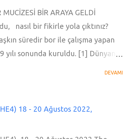
 MUCİZESİ BİR ARAYA GELDİ
 nasıl bir fikirle yola çıktınız?
aşkın süredir bor ile çalışma yapan
19 yılı sonunda kuruldu. [1] Dünyanın
 sahip topraklarımızda "milli
DEVAMI
rmek" mottosuyla, bor ve kenevir
ola çıktık. Firmamız, "dünyanın ilk
nevir tohumu yağını bir araya
HE4) 18 - 20 Ağustos 2022,
ği taşıyor. Medirevo, aynı zamanda
i BORKEN Complex 124 ile her ürüne