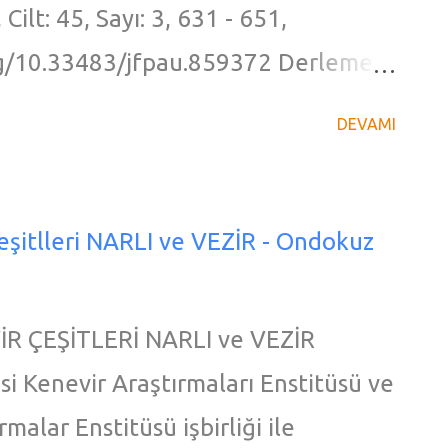
Cilt: 45, Sayı: 3, 631 - 651,
: https://www.southernhempexpo.com
rg/10.33483/jfpau.859372 Derleme
antik çağlardan bugüne dek tedavi
DEVAMI
bir bitkidir. Her ne kadar kullanımı
ler dolayısıyla sınırlandırılmış olsa
 dair araştırmalar literatürde
 Çeşitlleri NARLI ve VEZİR - Ondokuz
 sativa L., içerdiği
ndokannabinoid sistemde gen
İR ÇEŞİTLERİ NARLI ve VEZİR
liğe sebep olabilmektedir.
i Kenevir Araştırmaları Enstitüsü ve
n pek çok patolojik durumda
malar Enstitüsü işbirliği ile