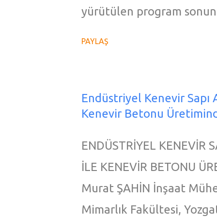
potansiyel bir terapötik h
yürütülen program sonund
derlenmesi hedefiyle bu 
ve milli ilk kenevir tohum
PAYLAŞ
ve Tartışma : Endokannabi
Vezir ” adlı tohumların ıs
reseptörler, endokannabi
akademisyenlerimiz Prof. D
seviyelerinde meydana gel
Ayan, Doç. Dr. Funda Arsla
Endüstriyel Kenevir Sapı At
Alzheimer, Huntington gibi
Kenevir Betonu Üretimind
devamını dileriz. Yayın Ta
ENDÜSTRİYEL KENEVİR SA
İLE KENEVİR BETONU ÜR
Murat ŞAHİN İnşaat Mühen
Mimarlık Fakültesi, Yozga