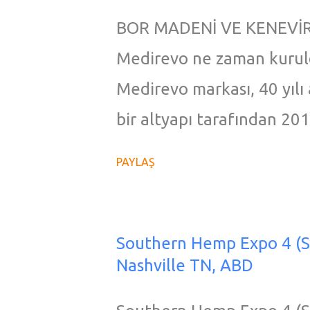
BOR MADENİ VE KENEVİR
Medirevo ne zaman kuruldu,
Medirevo markası, 40 yılı 
bir altyapı tarafından 20
bor kaynaklarının %73'üne
PAYLAŞ
cevheri hazineye dönüştü
mucizesini sunmak adına y
ve tek" bor madeni ile ke
Southern Hemp Expo 4 (S
Nashville TN, ABD
getiren marka olma özelli
dünyada ilk defa patentl