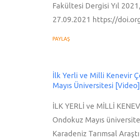
Fakültesi Dergisi Yıl 2021, 
Kaynak ve Detaylı Bilgi
27.09.2021 https://doi.o
Makale ÖZ Amaç: Kenevir 
PAYLAŞ
amaçlı kullanılmakta olan 
içerdiği psikoaktif bileşen
da, kenevirin tıbbi yönüne
İlk Yerli ve Milli Kenevir
Mayıs Üniversitesi [Video]
oldukça yoğundur. Cannabis
fitokannabinoidler ile e
İLK YERLİ ve MİLLİ KENEV
düzeyinde pek çok değişik
Ondokuz Mayıs üniversites
Endokannabinoid sistemi
Karadeniz Tarımsal Araştır