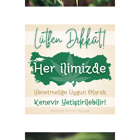
arklı bağlayıcı kombinasyonu
ir kısım kenevir, iki kısım bağlayıcı
çeren kenevir betonlarının birim hacim