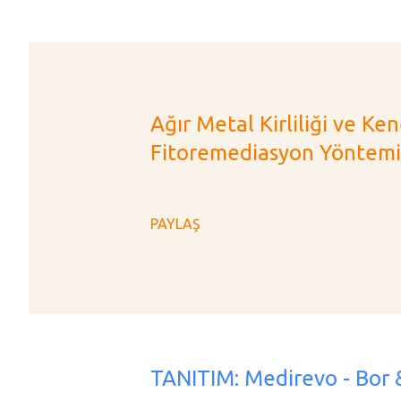
a
y
ı
t
Ağır Metal Kirliliği ve Ken
l
Fitoremediasyon Yöntemind
a
r
PAYLAŞ
TANITIM: Medirevo - Bor 