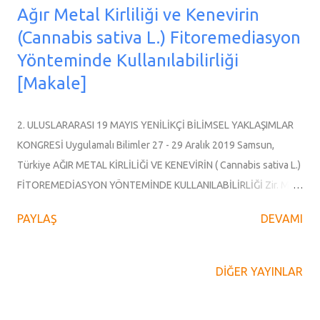
Ağır Metal Kirliliği ve Kenevirin
(Cannabis sativa L.) Fitoremediasyon
Yönteminde Kullanılabilirliği
[Makale]
2. ULUSLARARASI 19 MAYIS YENİLİKÇİ BİLİMSEL YAKLAŞIMLAR
KONGRESİ Uygulamalı Bilimler 27 - 29 Aralık 2019 Samsun,
Türkiye AĞIR METAL KİRLİLİĞİ VE KENEVİRİN ( Cannabis sativa L.)
FİTOREMEDİASYON YÖNTEMİNDE KULLANILABİLİRLİĞİ Zir. Müh.
Rıza PASLI 19 Mayıs Üniversitesi, Ziraat Fakültesi Doç. Dr. Selim
PAYLAŞ
DEVAMI
AYTAÇ 19 Mayıs Üniversitesi, Ziraat Fakültesi Zir. Müh. Derya
AKSOY 19 Mayıs Üniversitesi, Ziraat Fakültesi Özet Özellikle
sanayi devrimiyle başlayan ve günümüzde de hızla devam eden
DIĞER YAYINLAR
üretimde büyüme indeksi, artan nüfusun zorunlu ve sosyal
ihtiyaçlarını karşılamaya yönelik başlamış olsa da beraberinde