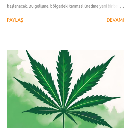
başlanacak. Bu gelişme, bölgedeki tarımsal üretime yeni bir boyut
kazandıracak. Kenevir betonu yapı sektöründe çığır açacak
PAYLAŞ
DEVAMI
Araştırmacı yazar Nezir Ötegen'in derlediği bilgilere göre Zileli
bir üretici, Develi İlçe Tarım ve Orman Müdürlüğü'nden kenevir
yetiştiriciliği izin belgesi alarak ve yine bir kadın üretici tarafından
tarımsal üretimde yeni bir çığır açılması hedefleniyor. 19 Mayıs
Üniversitesi kenevir araştırma merkezi tarafından üretilip
TİGEM'den temin edilen " VEZİR " isimli kenevirin endüstriyel
olarak kullanılması bekleniyor. Uzmanlardan destek Bu konuda;
19 Mayıs Üniversitesi Kenevir Araştırmaları Merkezi Müdürü Prof.
Dr. Selim Aytaç, 19 Mayıs Üniversitesi İnşaat Mühendisliği
Anabilim Dalı Başkanı Prof. Dr. Fahri Birinci, Bozok Üniversitesi
Rektör Yardımcısı ve ...