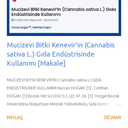
yenilikçi bir adım atmayı hedefliyor. Nanoteknoloji ile Geliştirilen
Yenilikçi Kumaş Proje, nanotekn...
Mucizevi Bitki Kenevir’in (Cannabis
sativa L.) Gıda Endüstrisinde
Kullanımı [Makale]
MUCİZEVİ BİTKİ KENEVİR’İN ( Cannabis sativa L.) GIDA
ENDÜSTRİSİNDE KULLANIMI Nurcan DOĞAN [1] , Cemhan
DOĞAN [1] Bozok Vet Sci (2021) 2, (2): 47-56. [1] Yozgat Bozok
Üniversitesi, Boğazlıyan Meslek Yüksekokulu, Gıda İşleme
Bölümü, Yozgat / TÜRKİYE Özet : Kenevir ( Cannabis sativa L.),
PAYLAŞ
DEVAMI
tarımı yapılan en eski tahıllardan biri olmasına rağmen içerdiği