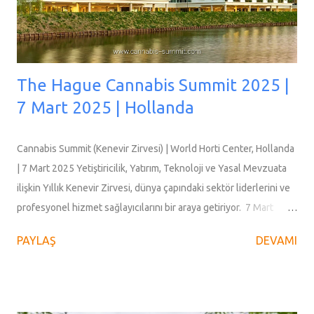
program kapsamında iş fik...
The Hague Cannabis Summit 2025 |
7 Mart 2025 | Hollanda
Cannabis Summit (Kenevir Zirvesi) | World Horti Center, Hollanda
| 7 Mart 2025 Yetiştiricilik, Yatırım, Teknoloji ve Yasal Mevzuata
ilişkin Yıllık Kenevir Zirvesi, dünya çapındaki sektör liderlerini ve
profesyonel hizmet sağlayıcılarını bir araya getiriyor. 7 Mart
2025 Cuma günü, World Horti Center ikinci kez Kenevir Zirvesine
PAYLAŞ
DEVAMI
ev sahipliği yapacak. Bu konferans, kenevir endüstrisindeki en
son trendleri ve yenilikleri tartışmak üzere dünyanın dört bir
yanından sektör liderlerini ve profesyonelleri bir araya getirecek.
Kenevir Zirvesi'nde otuz uzman konuşmacı ve beş ilgi çekici