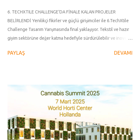
6. TECHXTILE CHALLENGE'DA FİNALE KALAN PROJELER
BELİRLENDİ Yenilikçi fikirler ve güçlü girişimciler ile 6.TechXtile
Challenge Tasarım Yarışmasında final yaklaşıyor. Tekstil ve hazır
giyim sektörüne değer katma hedefiyle sürdürülebilir ve inovatif
çözümler sunan projeler finale kalabilmek için Değerlendirme
PAYLAŞ
DEVAMI
Kuruluna sunumlarını yaptılar. Uludağ Tekstil İhracatçıları Birliği
(UTİB) tarafından, Türkiye İhracatçılar Meclisi (TİM)
koordinatörlüğü ve T.C. Ticaret Bakanlığı desteğiyle
gerçekleştirilen 6. TechXtile Challenge, Program Koordinatörü
Ufuk Batum moderatörlüğünde gerçekleştirilen çevrimiçi
toplantıda, 18 farklı ilden 27 girişimci projelerini değerlendirme
kuruluna sundu. Alanında uzman kişilerden oluşan
değerlendirme kurulu üyeleri, projeleri değerlendirerek finale
yükselen girişimleri belirledi. BÜYÜK FİNAL 18 NİSAN'DA
Girişimcilerin gelişim aşamalarına göre iki kategoriye ayrıldığı