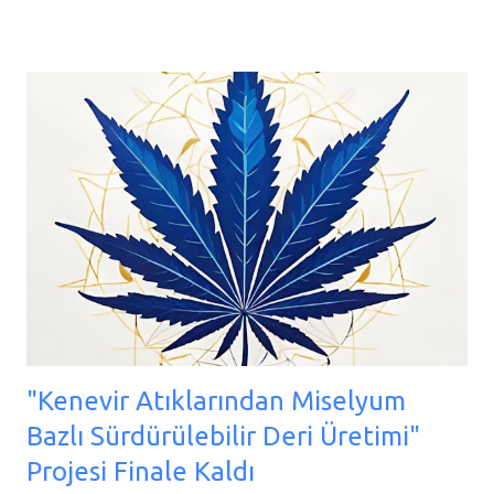
psikotropik maddeden dolayı esrar olarak kullanımı nedeniyle 20.
yüzyılda kısıtlanmalara maruz kalmıştır. Ancak son yıllarda
kenevir tohumu üretimi ve tüketimi, içermiş olduğu
primer/sekonder bileşenlerin fonksiyonel faydaları, hakkındaki
bilimsel çalışmaların hız kazanması ve uygulanan ülke
politikalarıyla yükselme eğilimine girmiştir. Buna ek olarak
kenevirin gıda-gıda bileşeni olarak kullanımı da son yıllarda
yaygınlaşmıştır. Bu nedenle, bu çalışma, bilimdeki son gelişmeler
ışığında kenevir tohumunun primer ve sekonder metabolitlerini
ve gıda endüstrinde katma değerli gıda ürünlerine işlenmesi ve
çeşitli faydaları hakkı...
"Kenevir Atıklarından Miselyum
Bazlı Sürdürülebilir Deri Üretimi"
Projesi Finale Kaldı