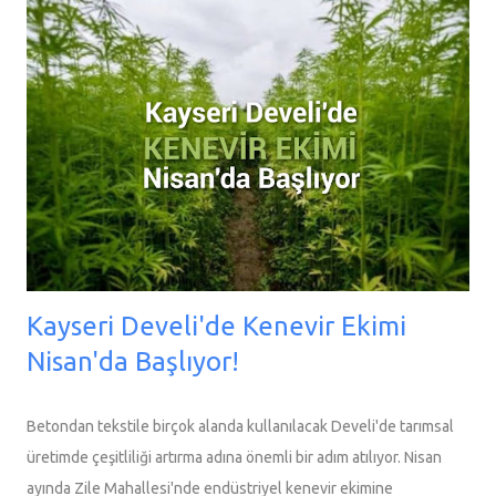
panel yer alacak ve sektörün en acil konularının kapsamlı bir
incelemesini sunacak. Daha Detaylı Bilgi: https://www.cannabis-
summit.com https://www.cannabis-summit.com/programme
https://www.cannabis-summit.com/hague-summit
https://www.worldhorticenter.nl/en/events/cannabis-summit/
Bilet Satış: https://www.cannabis-summit.com/events/cannabis-
summit-world-horti-center-den-haag-7-march-2025 ▼ Diğer
Endüstr...
Kayseri Develi'de Kenevir Ekimi
Nisan'da Başlıyor!
Betondan tekstile birçok alanda kullanılacak Develi'de tarımsal
üretimde çeşitliliği artırma adına önemli bir adım atılıyor. Nisan
ayında Zile Mahallesi'nde endüstriyel kenevir ekimine