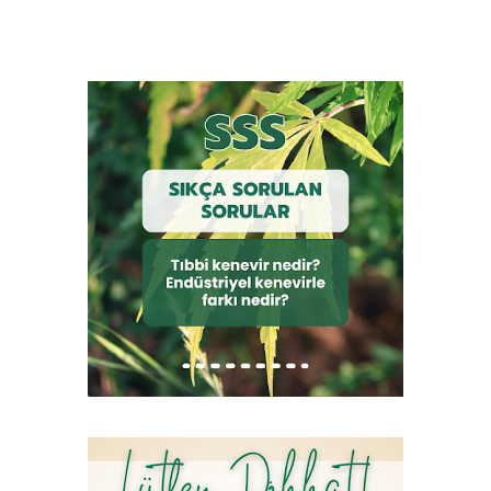
birçok sorun getirmiştir. Özellikle, kaynağı endüstriyel atıklar
olan (Madensel, Endüstriyel katı, sıvı ve gazlar, suni gübreler,
pestisitler, egzoz gazları) ve bölgede bulunan kayaçların
çözünerek içerisinde barındırdığı ağır metallerin yer altı sularına
karışması sonucu oluşan metal birikimi çevre sağlığı için hayati
önem teşkil etmektedir. Toprakta ve yer altı sularında biriken ağır
met...