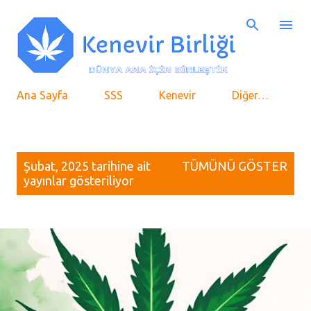
Ana içeriğe atla
Ana Sayfa
SSS
Kenevir
Diğer…
K
Şubat, 2025 tarihine ait
TÜMÜNÜ GÖSTER
a
yayınlar gösteriliyor
y
ı
t
l
a
r