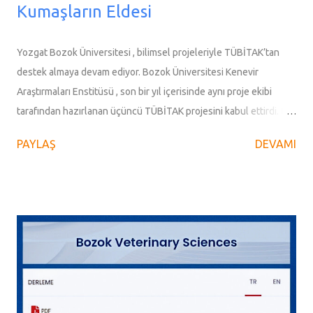
Kumaşların Eldesi
Yozgat Bozok Üniversitesi , bilimsel projeleriyle TÜBİTAK’tan
destek almaya devam ediyor. Bozok Üniversitesi Kenevir
Araştırmaları Enstitüsü , son bir yıl içerisinde aynı proje ekibi
tarafından hazırlanan üçüncü TÜBİTAK projesini kabul ettirdi. Bu
kez, medikal tekstil alanında devrim niteliğinde bir projeye imza
PAYLAŞ
DEVAMI
atıldı. Medikal Tekstil Alanında Yenilikçi Bir Proje: Radyasyon
Zırhlama ve Antibakteriyel Kumaşlar Yozgat Bozok Üniversitesi
Temel Bilimler ve Sağlık Anabilim Dalı Öğretim Üyesi Doç. Dr.
Nesrin Korkmaz’ın yürütücülüğünde kabul edilen proje, “ Medikal
Kullanım Amaçlı Radyasyon Zırhlama ve Antibakteriyel Özellikli
Tencel/Kenevir Karışımlı Dokuma Kumaşların Eldesi, Radyolojik ve
Biyolojik Özelliklerinin İncelenmesi ” başlığını taşıyor. TÜBİTAK
1001-Bilimsel ve Teknolojik Araştırma Projelerini Destekleme
Programı kapsamında kabul edilen proje, medikal tekstil alanında