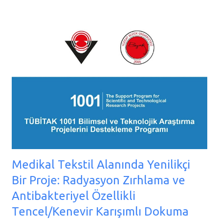
Medikal Tekstil Alanında Yenilikçi
Bir Proje: Radyasyon Zırhlama ve
Antibakteriyel Özellikli
Tencel/Kenevir Karışımlı Dokuma