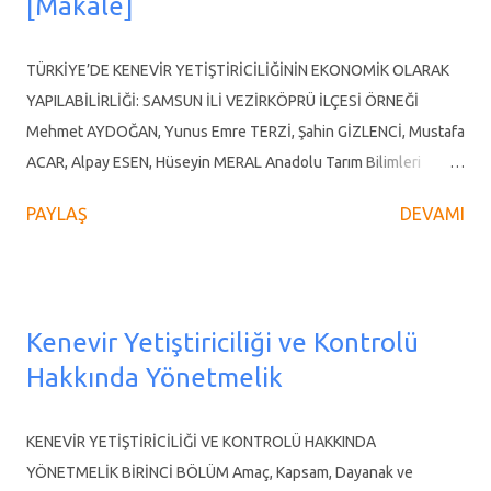
[Makale]
kozmetik ve otomotiv gibi birçok farklı sektörde oldukça geniş bir
kullanım alanı olan kenevir, petrol ve petrokimyanın kullanıldığı
TÜRKİYE’DE KENEVİR YETİŞTİRİCİLİĞİNİN EKONOMİK OLARAK
her alanda alternatif olan, üstün özelliklere sahip bir bitkidir.
YAPILABİLİRLİĞİ: SAMSUN İLİ VEZİRKÖPRÜ İLÇESİ ÖRNEĞİ
Ayrıca k...
Mehmet AYDOĞAN, Yunus Emre TERZİ, Şahin GİZLENCİ, Mustafa
ACAR, Alpay ESEN, Hüseyin MERAL Anadolu Tarım Bilimleri
Dergisi Yıl 2020, Cilt 35, Sayı 1, 35 - 50, 14.02.2020 Araştırma
PAYLAŞ
DEVAMI
Makalesi ÖZ Bu çalışma endüstriyel kenevir yetiştiriciliğinin
ekonomik olarak yapılabilirliğini ortaya koymak amacıyla
yapılmıştır. Araştırmanın ana materyalini Vezirköprü ilçesinde
gayeli olarak seçilen 15 kenevir işletmesinden anket ve mülakat
Kenevir Yetiştiriciliği ve Kontrolü
yoluyla elde edilen veriler oluşturmaktadır. Analizlerde
Hakkında Yönetmelik
kullanılan veriler 2018 - 2019 üretim sezonunu kapsamaktadır.
Kenevir işletmeleri, kenevir üretim amaçlarına göre gruplara
ayrılmış ve birim alandan elde ettikleri kâr açısından
KENEVİR YETİŞTİRİCİLİĞİ VE KONTROLÜ HAKKINDA
karşılaştırılmıştır. Dünya ve Türkiye kenevir ekim alanları ile
YÖNETMELİK BİRİNCİ BÖLÜM Amaç, Kapsam, Dayanak ve