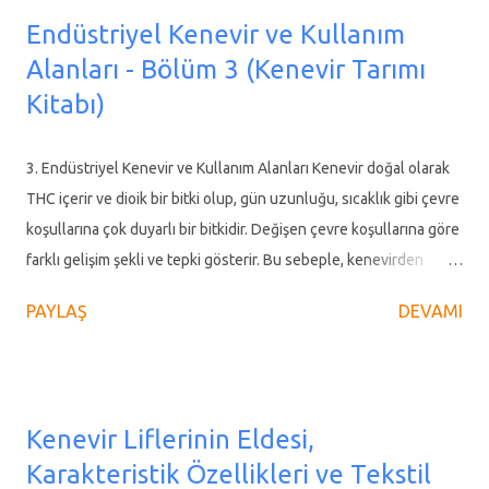
Sanat Kooperatifi el işçiliği ile kenevir ürünleri üretirken işleri
Endüstriyel Kenevir ve Kullanım
büyüterek 1984 yılında kenevir elyafından ip üretmek amacıyla
Alanları - Bölüm 3 (Kenevir Tarımı
bir fabrika kurdu. Dönemin Tarım ve Köyişleri Bakanının da
Kitabı)
katıldığı törenle açılan fabrikanın ihtiyaç duyduğu kenevir,
Vezirköprü, Hamamözü, Merzifon ve Gümüşhacıköy’den tedarik
ediliyordu. Yörede ekili kenevirlerin işlenmesiyle ilk yıllar adından
3. Endüstriyel Kenevir ve Kullanım Alanları Kenevir doğal olarak
söz ettiren tesiste yüzden fazla kişi istihdam edildi. Ancak
THC içerir ve dioik bir bitki olup, gün uzunluğu, sıcaklık gibi çevre
sonrasında ham maddenin azalması ve sermayesinin yetersizliği
koşullarına çok duyarlı bir bitkidir. Değişen çevre koşullarına göre
ned...
farklı gelişim şekli ve tepki gösterir. Bu sebeple, kenevirden
yararlanma beklentisine göre; farklı ortam ve koşullar altında
PAYLAŞ
DEVAMI
yetiştirmek suretiyle beklenen fayda sağlanmaktadır. Lif amaçlı
(sık yetiştirilen) kenevirde Tetrahidrokannabinol (THC) oranı
düşük kalırken seyrek yetiştirilen, gün ışığını çok alan, hatta ek
ışık kaynağı altında yetiştirilen aynı kenevir genotipinden birkaç
Kenevir Liflerinin Eldesi,
katı oranda THC alınabilmektedir. Tablo 2. Endüstriyel Kenevirin
Karakteristik Özellikleri ve Tekstil
Modern Kullanım Alanları Kenevir üzerine yapılan araştırmalar,