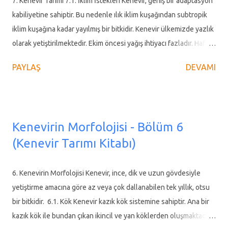
7. Kenevir Tarımı 7.1. İklim İstekleri Kenevir, geniş bir adaptasyon
zorluklar nedeniyle unutulmaya yüz tutan kenevir tarımının
kabiliyetine sahiptir. Bu nedenle ılık iklim kuşağından subtropik
yeniden canlanması için çiftçilerle sözleşmeli üretim yapıyor. Bu
iklim kuşağına kadar yayılmış bir bitkidir. Kenevir ülkemizde yazlık
sayede çiftçilere pazarlama ve gelir garantisi sunarak kenevir
olarak yetiştirilmektedir. Ekim öncesi yağış ihtiyacı fazladır. Hafif
ekimin...
donlara karşı dayanıklı olan kenevir, ilkbahar geç donlarına karşı
PAYLAŞ
DEVAMI
hassas olduğundan, -5 °C’den daha düşük sıcaklıklarda zarar
görür. Tohum üretimi için sıfır derecenin altında olmayan asgari
beş aylık ve lif için ise dört aylık bir gelişme periyoduna ihtiyacı
vardır. Karadeniz Bölgesi sahil kuşağı için nisan ayının 10-30
Kenevirin Morfolojisi - Bölüm 6
arasında, İç ve Geçit bölgelerde mart ayı sonunda, nisan başında
(Kenevir Tarımı Kitabı)
ekim gerçekleştirilmelidir. Karadeniz kıyı şeridi gibi nemli olan
bölgelerde rahatlıkla yetiştirilir fakat kurak bölgelerde sulama
yapmak şartıyla yetiştirilebilir. Kenevir bitkisi lif üretimi için 4 aylık,
6. Kenevirin Morfolojisi Kenevir, ince, dik ve uzun gövdesiyle
tohum için ise 5 aylık bir yetişme süresine ihtiyaç duymaktadır,
yetiştirme amacına göre az veya çok dallanabilen tek yıllık, otsu
özellikle Karadeniz gibi yağışlı ve nemli bölgelerimizde iyi bir ...
bir bitkidir. 6.1. Kök Kenevir kazık kök sistemine sahiptir. Ana bir
kazık kök ile bundan çıkan ikincil ve yan köklerden oluşmaktadır.