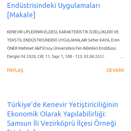
Endüstrisindeki Uygulamaları
yetiştirme tekniği, tekstil sektörü, biyopolimer - biyoplastik ve
çeşit ıslahı konularında yoğunlaşmaktadır. Bugüne kadar
[Makale]
Avrupa’da tescil edilen 69 kenevir çeşidinin yarıya yakını son 10
yılda gerçekleştirilmiştir. Tescil edilen çeşitlerin çoğunluğu
KENEVİR LİFLERİNİN ELDESİ, KARAKTERİSTİK ÖZELLİKLERİ VE
monoik (hermafrodit) çeşitlerdi...
TEKSTİL ENDÜSTRİSİNDEKİ UYGULAMALARI Seher KAYA, Eren
ÖNER Mehmet Akif Ersoy Üniversitesi Fen Bilimleri Enstitüsü
Dergisi Yıl 2020, Cilt: 11, Sayı: 1, 108 - 123, 03.06.2020
https://doi.org/10.29048/makufebed.693406 Derleme Makalesi
PAYLAŞ
DEVAMI
ÖZ Kenevir, yenilenebilir ve sürdürülebilir karakterde ve çok
amaçlı bir ürün olması sebebiyle bilimsel, sektörel ve ekonomik
yönlerden günden güne önem kazanan bir malzeme olmaktadır.
Esasında kenevir bitkisi insanlık tarihi boyunca kullanılmış en eski
Türkiye’de Kenevir Yetiştiriciliğinin
lif bitkilerinden birisidir. Buna karşın kenevir üretimi, esrar
Ekonomik Olarak Yapılabilirliği:
eldesinde kullanılabilmesi ve zamanla sentetik liflerin
Samsun İli Vezirköprü İlçesi Örneği
yaygınlaşması sebebiyle küresel anlamda gerilemiş ve ülkemizde
ise bitme noktasına gelmiştir. Tekstil, ilaç, kâğıt, biyoyakıt,