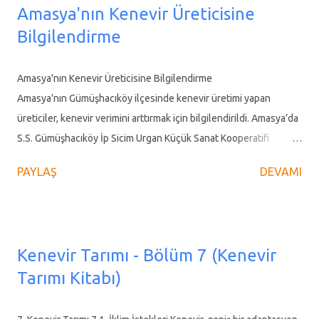
Amasya'nın Kenevir Üreticisine
Bilgilendirme
Amasya'nın Kenevir Üreticisine Bilgilendirme
Amasya'nın Gümüşhacıköy ilçesinde kenevir üretimi yapan
üreticiler, kenevir verimini arttırmak için bilgilendirildi. Amasya’da
S.S. Gümüşhacıköy İp Sicim Urgan Küçük Sanat Kooperatifi
Başkanı Ümit Yetişir, Kenevir Üretimini canlandırmak için üreticileri
PAYLAŞ
DEVAMI
bilgilendirmeye devam ediyor. Başkan Yetişir sosyal medya
hesabından yaptığı paylaşımda şu ifadelere yer verdi. Amasya'nın
Gümüşhacıköy ilçesinde yer alan kendir (kenevir) fabrikası,
Türkiye'de kenevir endüstrisinin yeniden canlandırılması ve
Kenevir Tarımı - Bölüm 7 (Kenevir
geliştirilmesinde kritik bir rol oynuyor. Bu rolü birkaç ana başlık
Tarımı Kitabı)
altında ele alabiliriz: Kenevir Üretimini Canlandırma Fabrika,
kenevir tarımını teşvik eden bir merkez görevi görüyor.
Türkiye'de uzun yıllar boyunca kısıtlamalar ve ekonomik