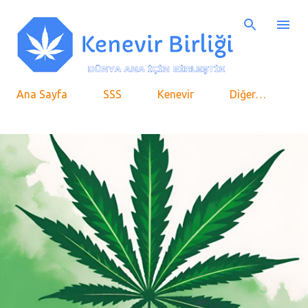
Ana içeriğe atla
Ana Sayfa
SSS
Kenevir
Diğer…