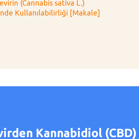
evirin (Cannabis sativa L.)
e Kullanılabilirliği [Makale]
virden Kannabidiol (CBD)