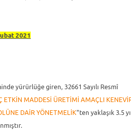
ubat 2021
hinde yürürlüğe giren, 32661 Sayılı Resmî
Ç ETKİN MADDESİ ÜRETİMİ AMAÇLI KENEVİ
ROLÜNE DAİR YÖNETMELİK
"ten yaklaşık 3.5 yı
nmıştır.