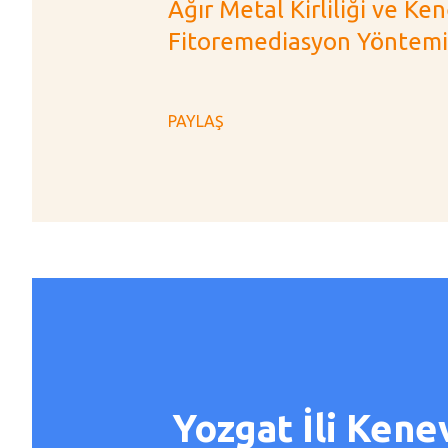
Ağır Metal Kirliliği ve Ken
Fitoremediasyon Yöntemind
PAYLAŞ
Yozgat İli Kene