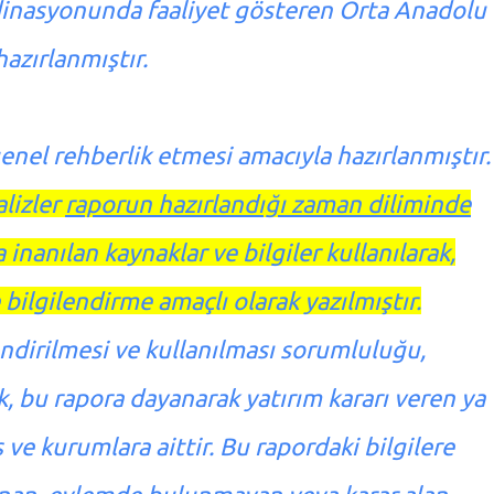
rdinasyonunda faaliyet gösteren Orta Anadolu
hazırlanmıştır.
 genel rehberlik etmesi amacıyla hazırlanmıştır.
alizler
raporun hazırlandığı zaman diliminde
inanılan kaynaklar ve bilgiler kullanılarak,
 bilgilendirme amaçlı olarak yazılmıştır.
endirilmesi ve kullanılması sorumluluğu,
, bu rapora dayanarak yatırım kararı veren ya
ve kurumlara aittir. Bu rapordaki bilgilere