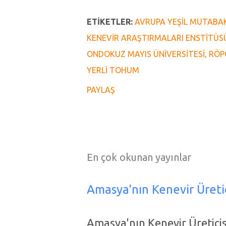
ETIKETLER:
AVRUPA YEŞIL MUTABA
KENEVIR ARAŞTIRMALARI ENSTITÜS
ONDOKUZ MAYIS ÜNIVERSITESI
RÖP
YERLI TOHUM
PAYLAŞ
En çok okunan yayınlar
Amasya'nın Kenevir Üreti
Amasya'nın Kenevir Üreticis