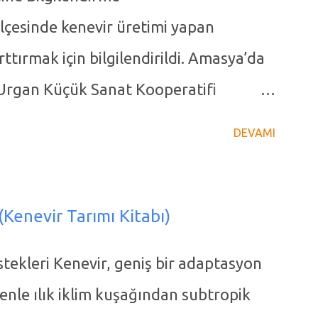
çesinde kenevir üretimi yapan
arttırmak için bilgilendirildi. Amasya’da
 Urgan Küçük Sanat Kooperatifi
ir Üretimini canlandırmak için
DEVAMI
devam ediyor. Başkan Yetişir sosyal
ylaşımda şu ifadelere yer verdi.
esinde yer alan kendir (kenevir)
(Kenevir Tarımı Kitabı)
r endüstrisinin yeniden canlandırılması
İstekleri Kenevir, geniş bir adaptasyon
ir rol oynuyor. Bu rolü birkaç ana başlık
denle ılık iklim kuşağından subtropik
vir Üretimini Canlandırma Fabrika,