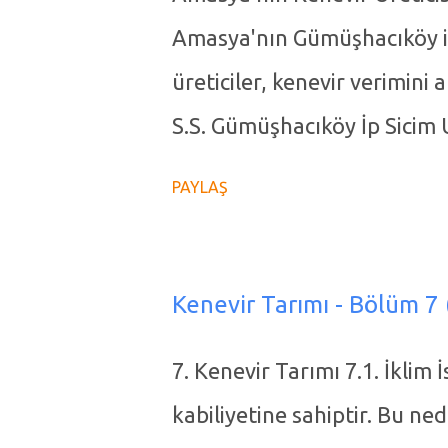
Amasya'nın Gümüşhacıköy il
üreticiler, kenevir verimini 
S.S. Gümüşhacıköy İp Sicim
Başkanı Ümit Yetişir, Kenev
PAYLAŞ
üreticileri bilgilendirmeye 
medya hesabından yaptığı pa
Amasya'nın Gümüşhacıköy ilç
Kenevir Tarımı - Bölüm 7 
fabrikası, Türkiye'de kenevi
7. Kenevir Tarımı 7.1. İklim 
ve geliştirilmesinde kritik b
kabiliyetine sahiptir. Bu ne
altında ele alabiliriz: Kene