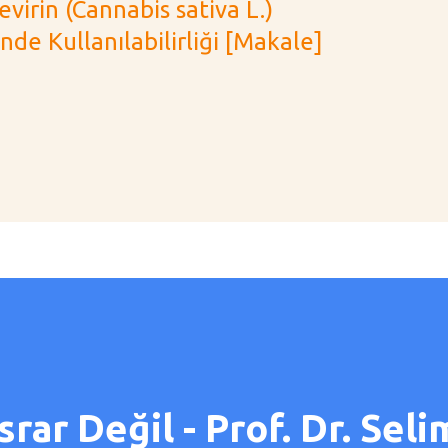
evirin (Cannabis sativa L.)
e Kullanılabilirliği [Makale]
srar Değil - Prof. Dr. Sel