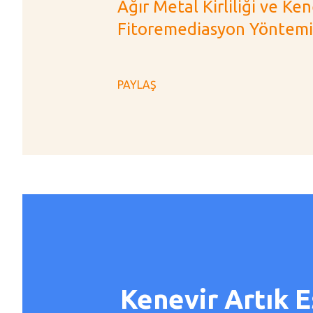
Ağır Metal Kirliliği ve Ken
Fitoremediasyon Yöntemind
PAYLAŞ
Kenevir Artık E