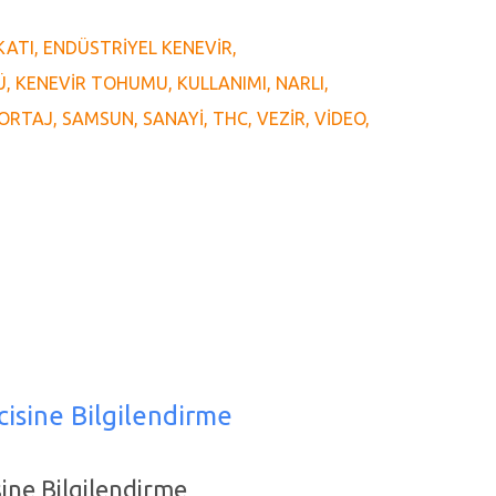
KATI
ENDÜSTRIYEL KENEVIR
Ü
KENEVIR TOHUMU
KULLANIMI
NARLI
ORTAJ
SAMSUN
SANAYI
THC
VEZIR
VIDEO
cisine Bilgilendirme
ine Bilgilendirme