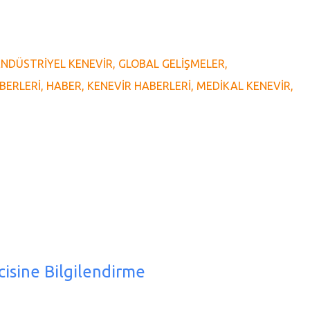
ENDÜSTRIYEL KENEVIR
GLOBAL GELIŞMELER
BERLERI
HABER
KENEVIR HABERLERI
MEDIKAL KENEVIR
cisine Bilgilendirme