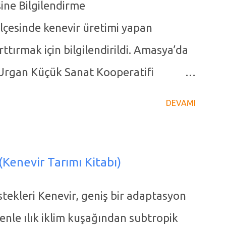
ine Bilgilendirme
çesinde kenevir üretimi yapan
arttırmak için bilgilendirildi. Amasya’da
 Urgan Küçük Sanat Kooperatifi
ir Üretimini canlandırmak için
DEVAMI
devam ediyor. Başkan Yetişir sosyal
ylaşımda şu ifadelere yer verdi.
esinde yer alan kendir (kenevir)
(Kenevir Tarımı Kitabı)
r endüstrisinin yeniden canlandırılması
İstekleri Kenevir, geniş bir adaptasyon
ir rol oynuyor. Bu rolü birkaç ana başlık
denle ılık iklim kuşağından subtropik