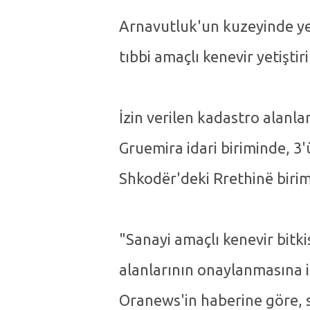
Arnavutluk'un kuzeyinde ye
tıbbi amaçlı kenevir yetiştir
İzin verilen kadastro alanl
Gruemira idari biriminde, 3'
Shkodër'deki Rrethinë birim
"Sanayi amaçlı kenevir bitkisi
alanlarının onaylanmasına i
Oranews'in haberine göre,