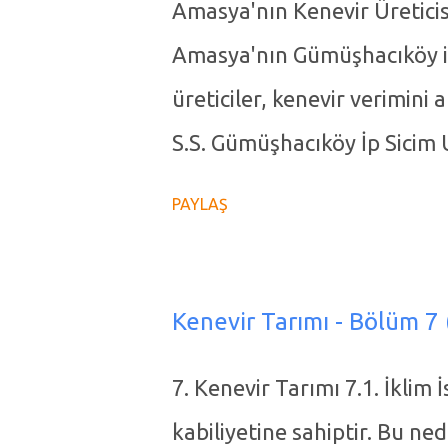
Amasya'nın Kenevir Üreticis
Amasya'nın Gümüşhacıköy il
üreticiler, kenevir verimini 
S.S. Gümüşhacıköy İp Sicim
Başkanı Ümit Yetişir, Kenev
PAYLAŞ
üreticileri bilgilendirmeye 
medya hesabından yaptığı pa
Amasya'nın Gümüşhacıköy ilç
Kenevir Tarımı - Bölüm 7 
fabrikası, Türkiye'de kenevi
7. Kenevir Tarımı 7.1. İklim 
ve geliştirilmesinde kritik b
kabiliyetine sahiptir. Bu ne