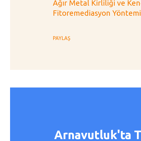
Ağır Metal Kirliliği ve Ken
Fitoremediasyon Yöntemind
PAYLAŞ
Arnavutluk'ta Tı