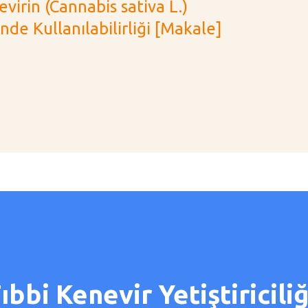
evirin (Cannabis sativa L.)
e Kullanılabilirliği [Makale]
bbi Kenevir Yetiştiriciliğ