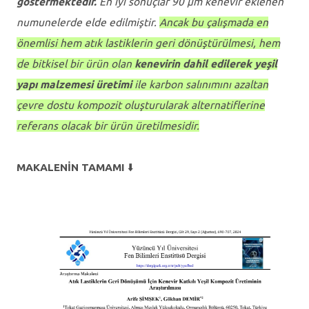
göstermektedir.
En iyi sonuçlar 90 μm kenevir eklenen
numunelerde elde edilmiştir.
Ancak bu çalışmada en
önemlisi hem atık lastiklerin geri dönüştürülmesi, hem
de bitkisel bir ürün olan
kenevirin dahil edilerek yeşil
yapı malzemesi üretimi
ile karbon salınımını azaltan
çevre dostu kompozit oluşturularak alternatiflerine
referans olacak bir ürün üretilmesidir.
MAKALENİN TAMAMI
⬇️