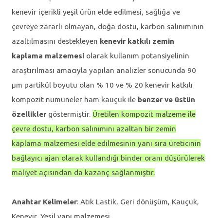
kenevir içerikli yeşil ürün elde edilmesi, sağlığa ve
çevreye zararlı olmayan, doğa dostu, karbon salınımının
azaltılmasını destekleyen
kenevir katkılı zemin
kaplama malzemesi
olarak kullanım potansiyelinin
araştırılması amacıyla yapılan analizler sonucunda 90
μm partikül boyutu olan % 10 ve % 20 kenevir katkılı
kompozit numuneler ham kauçuk ile
benzer ve üstün
özellikler
göstermiştir.
Üretilen kompozit malzeme ile
çevre dostu, karbon salınımını azaltan bir zemin
kaplama malzemesi elde edilmesinin yanı sıra üreticinin
bağlayıcı ajan olarak kullandığı binder oranı düşürülerek
maliyet açısından da kazanç sağlanmıştır.
Anahtar Kelimeler
: Atık Lastik, Geri dönüşüm, Kauçuk,
Kenevir, Yeşil yapı malzemesi