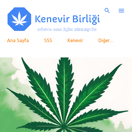
Ana içeriğe atla
Ana Sayfa
SSS
Kenevir
Diğer…