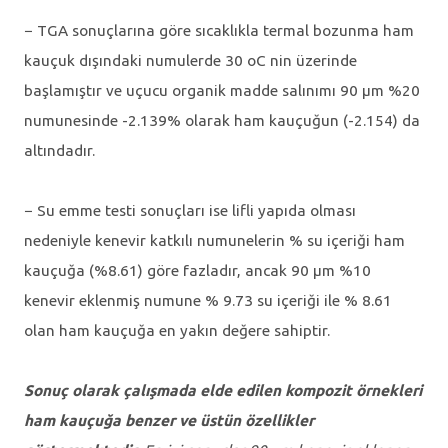
− TGA sonuçlarına göre sıcaklıkla termal bozunma ham
kauçuk dışındaki numulerde 30 oC nin üzerinde
başlamıştır ve uçucu organik madde salınımı 90 μm %20
numunesinde -2.139% olarak ham kauçuğun (-2.154) da
altındadır.
− Su emme testi sonuçları ise lifli yapıda olması
nedeniyle kenevir katkılı numunelerin % su içeriği ham
kauçuğa (%8.61) göre fazladır, ancak 90 μm %10
kenevir eklenmiş numune % 9.73 su içeriği ile % 8.61
olan ham kauçuğa en yakın değere sahiptir.
Sonuç olarak çalışmada elde edilen kompozit örnekleri
ham kauçuğa benzer ve üstün özellikler