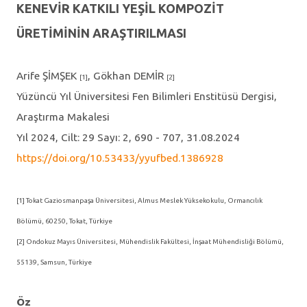
KENEVİR KATKILI YEŞİL KOMPOZİT
ÜRETİMİNİN ARAŞTIRILMASI
Arife ŞİMŞEK
, Gökhan DEMİR
[1]
[2]
Yüzüncü Yıl Üniversitesi Fen Bilimleri Enstitüsü Dergisi,
Araştırma Makalesi
Yıl 2024, Cilt: 29 Sayı: 2, 690 - 707, 31.08.2024
https://doi.org/10.53433/yyufbed.1386928
[1] Tokat Gaziosmanpaşa Üniversitesi, Almus Meslek Yüksekokulu, Ormancılık
Bölümü, 60250, Tokat, Türkiye
[2] Ondokuz Mayıs Üniversitesi, Mühendislik Fakültesi, İnşaat Mühendisliği Bölümü,
55139, Samsun, Türkiye
Öz