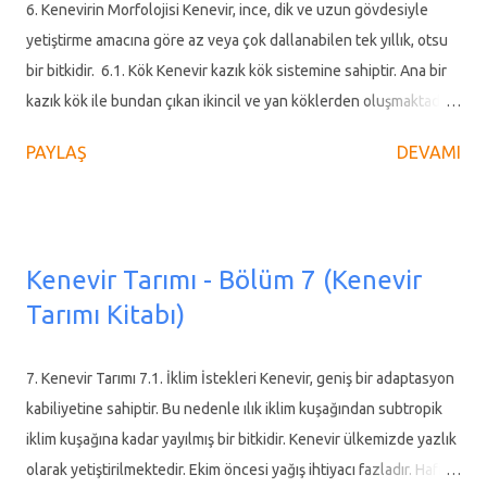
olmayan, ilaç formuna getirilmiş ve hekim kontrolünde kullanılan
6. Kenevirin Morfolojisi Kenevir, ince, dik ve uzun gövdesiyle
tıbbi kenevir ürünleri yalnızca Sağlık Bakanlığı onayıyla ve
yetiştirme amacına göre az veya çok dallanabilen tek yıllık, otsu
reçeteyle eczanelerde olacak” dedi. HANGİ HASTALARA
bir bitkidir. 6.1. Kök Kenevir kazık kök sistemine sahiptir. Ana bir
VERİLECEK? T...
kazık kök ile bundan çıkan ikincil ve yan köklerden oluşmaktadır.
Kazık kökler uygun nem ve toprak koşulları altında 3 - 4 m
PAYLAŞ
DEVAMI
derinliğe kadar inebilir. Kök sistemi, toprağın 15-20 cm altından
itibaren ağ şeklinde yayılmıştır. Güçlü kökleri toprağın
derinlemesine doğru iner. Bununla birlikte, toprak koşulları
olumsuz olursa, ana kök kısa kalır, yan kökler daha fazla gelişir.
Kenevir Tarımı - Bölüm 7 (Kenevir
Resim 13. Kenevir Kök Resim 14. Kenevir Kök 6.2. Sap Kenevir
Tarımı Kitabı)
sapları sert, otsu bir yapıya sahip olup beyaz olan odun kısmını,
yeşil bir kabuk sarmıştır. Yetiştiği çevreye ve çeşidine bağlı olarak
çapı 4-20 mm arasında, uzunluğu ise 1-6 m arasında
7. Kenevir Tarımı 7.1. İklim İstekleri Kenevir, geniş bir adaptasyon
değişebilmektedir. Boy, erkek kenevirlerde dişilere göre daha
kabiliyetine sahiptir. Bu nedenle ılık iklim kuşağından subtropik
uzundur. İlk gelişme döneminde usareli olan kenevir sapları,
iklim kuşağına kadar yayılmış bir bitkidir. Kenevir ülkemizde yazlık
yaşlandıkça odunlaşmaktadır. Sapın kesiti, hipokot...
olarak yetiştirilmektedir. Ekim öncesi yağış ihtiyacı fazladır. Hafif