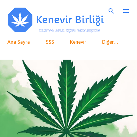
Ana içeriğe atla
Ana Sayfa
SSS
Kenevir
Diğer…