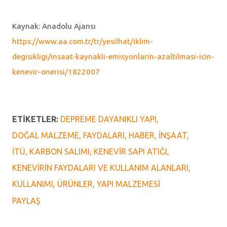
Kaynak: Anadolu Ajansı
https://www.aa.com.tr/tr/yesilhat/iklim-
degisikligi/insaat-kaynakli-emisyonlarin-azaltilmasi-icin-
kenevir-onerisi/1822007
ETIKETLER:
DEPREME DAYANIKLI YAPI
DOĞAL MALZEME
FAYDALARI
HABER
İNŞAAT
İTÜ
KARBON SALIMI
KENEVIR SAPI ATIĞI
KENEVIRIN FAYDALARI VE KULLANIM ALANLARI
KULLANIMI
ÜRÜNLER
YAPI MALZEMESI
PAYLAŞ