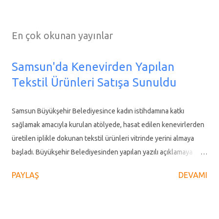
En çok okunan yayınlar
Samsun'da Kenevirden Yapılan
Tekstil Ürünleri Satışa Sunuldu
Samsun Büyükşehir Belediyesince kadın istihdamına katkı
sağlamak amacıyla kurulan atölyede, hasat edilen kenevirlerden
üretilen iplikle dokunan tekstil ürünleri vitrinde yerini almaya
başladı. Büyükşehir Belediyesinden yapılan yazılı açıklamaya
göre, anti bakteriyel özellikli organik mefruşat, ev tekstili ve
PAYLAŞ
DEVAMI
giyim ürünleri Büyükşehir Belediyesine ait mağazada satışa
sunuldu. Cumhurbaşkanı Recep Tayyip Erdoğan'ın 2019 yılında
Türkiye'nin Kenevir Ekim Merkezi olarak ilan ettiği Vezirköprü