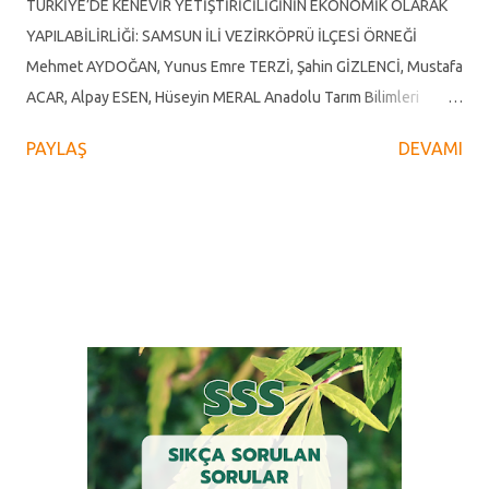
TÜRKİYE’DE KENEVİR YETİŞTİRİCİLİĞİNİN EKONOMİK OLARAK
taksonomik olarak b...
YAPILABİLİRLİĞİ: SAMSUN İLİ VEZİRKÖPRÜ İLÇESİ ÖRNEĞİ
Mehmet AYDOĞAN, Yunus Emre TERZİ, Şahin GİZLENCİ, Mustafa
ACAR, Alpay ESEN, Hüseyin MERAL Anadolu Tarım Bilimleri
Dergisi Yıl 2020, Cilt 35, Sayı 1, 35 - 50, 14.02.2020 Araştırma
PAYLAŞ
DEVAMI
Makalesi ÖZ Bu çalışma endüstriyel kenevir yetiştiriciliğinin
ekonomik olarak yapılabilirliğini ortaya koymak amacıyla
yapılmıştır. Araştırmanın ana materyalini Vezirköprü ilçesinde
gayeli olarak seçilen 15 kenevir işletmesinden anket ve mülakat
yoluyla elde edilen veriler oluşturmaktadır. Analizlerde
kullanılan veriler 2018 - 2019 üretim sezonunu kapsamaktadır.
Kenevir işletmeleri, kenevir üretim amaçlarına göre gruplara
ayrılmış ve birim alandan elde ettikleri kâr açısından
karşılaştırılmıştır. Dünya ve Türkiye kenevir ekim alanları ile
ithalatındaki gelecek dönemli öngörülerin yapılmasında çift üstel
düzeltme yönteminden yararlanılmıştır. Araştırmada, Vezirköprü