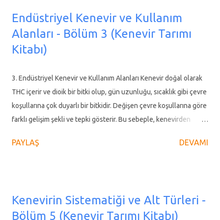
Sanat Kooperatifi el işçiliği ile kenevir ürünleri üretirken işleri
Endüstriyel Kenevir ve Kullanım
büyüterek 1984 yılında kenevir elyafından ip üretmek amacıyla
Alanları - Bölüm 3 (Kenevir Tarımı
bir fabrika kurdu. Dönemin Tarım ve Köyişleri Bakanının da
Kitabı)
katıldığı törenle açılan fabrikanın ihtiyaç duyduğu kenevir,
Vezirköprü, Hamamözü, Merzifon ve Gümüşhacıköy’den tedarik
ediliyordu. Yörede ekili kenevirlerin işlenmesiyle ilk yıllar adından
3. Endüstriyel Kenevir ve Kullanım Alanları Kenevir doğal olarak
söz ettiren tesiste yüzden fazla kişi istihdam edildi. Ancak
THC içerir ve dioik bir bitki olup, gün uzunluğu, sıcaklık gibi çevre
sonrasında ham maddenin azalması ve sermayesinin yetersizliği
koşullarına çok duyarlı bir bitkidir. Değişen çevre koşullarına göre
ned...
farklı gelişim şekli ve tepki gösterir. Bu sebeple, kenevirden
yararlanma beklentisine göre; farklı ortam ve koşullar altında
PAYLAŞ
DEVAMI
yetiştirmek suretiyle beklenen fayda sağlanmaktadır. Lif amaçlı
(sık yetiştirilen) kenevirde Tetrahidrokannabinol (THC) oranı
düşük kalırken seyrek yetiştirilen, gün ışığını çok alan, hatta ek
ışık kaynağı altında yetiştirilen aynı kenevir genotipinden birkaç
Kenevirin Sistematiği ve Alt Türleri -
katı oranda THC alınabilmektedir. Tablo 2. Endüstriyel Kenevirin
Bölüm 5 (Kenevir Tarımı Kitabı)
Modern Kullanım Alanları Kenevir üzerine yapılan araştırmalar,