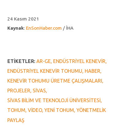
24 Kasım 2021
Kaynak
:
EnSonHaber.com
/ İHA
ETIKETLER:
AR-GE
ENDÜSTRIYEL KENEVIR
ENDÜSTRIYEL KENEVIR TOHUMU
HABER
KENEVIR TOHUMU ÜRETME ÇALIŞMALARI
PROJELER
SIVAS
SIVAS BILIM VE TEKNOLOJI ÜNIVERSITESI
TOHUM
VIDEO
YENI TOHUM
YÖNETMELIK
PAYLAŞ