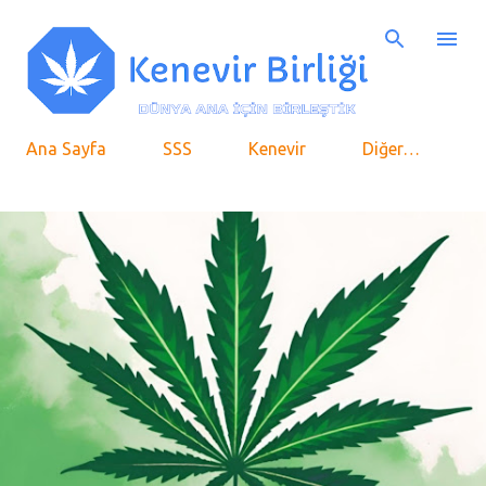
Ana içeriğe atla
Ana Sayfa
SSS
Kenevir
Diğer…