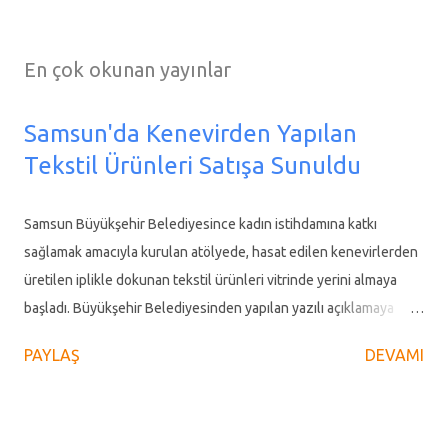
En çok okunan yayınlar
Samsun'da Kenevirden Yapılan
Tekstil Ürünleri Satışa Sunuldu
Samsun Büyükşehir Belediyesince kadın istihdamına katkı
sağlamak amacıyla kurulan atölyede, hasat edilen kenevirlerden
üretilen iplikle dokunan tekstil ürünleri vitrinde yerini almaya
başladı. Büyükşehir Belediyesinden yapılan yazılı açıklamaya
göre, anti bakteriyel özellikli organik mefruşat, ev tekstili ve
PAYLAŞ
DEVAMI
giyim ürünleri Büyükşehir Belediyesine ait mağazada satışa
sunuldu. Cumhurbaşkanı Recep Tayyip Erdoğan'ın 2019 yılında
Türkiye'nin Kenevir Ekim Merkezi olarak ilan ettiği Vezirköprü