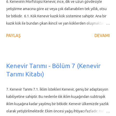
Türkiye'de uzun yıllar boyunca kısıtlamalar ve ekonomik
6. Kenevirin Morfolojisi Kenevir, ince, dik ve uzun gövdesiyle
zorluklar nedeniyle unutulmaya yüz tutan kenevir tarımının
yetiştirme amacına göre az veya çok dallanabilen tek yıllık, otsu
yeniden canlanması için çiftçilerle sözleşmeli üretim yapıyor. Bu
bir bitkidir. 6.1. Kök Kenevir kazık kök sistemine sahiptir. Ana bir
sayede çiftçilere pazarlama ve gelir garantisi sunarak kenevir
kazık kök ile bundan çıkan ikincil ve yan köklerden oluşmaktadır.
ekimin...
Kazık kökler uygun nem ve toprak koşulları altında 3 - 4 m
PAYLAŞ
DEVAMI
derinliğe kadar inebilir. Kök sistemi, toprağın 15-20 cm altından
itibaren ağ şeklinde yayılmıştır. Güçlü kökleri toprağın
derinlemesine doğru iner. Bununla birlikte, toprak koşulları
olumsuz olursa, ana kök kısa kalır, yan kökler daha fazla gelişir.
Kenevir Tarımı - Bölüm 7 (Kenevir
Resim 13. Kenevir Kök Resim 14. Kenevir Kök 6.2. Sap Kenevir
Tarımı Kitabı)
sapları sert, otsu bir yapıya sahip olup beyaz olan odun kısmını,
yeşil bir kabuk sarmıştır. Yetiştiği çevreye ve çeşidine bağlı olarak
çapı 4-20 mm arasında, uzunluğu ise 1-6 m arasında
7. Kenevir Tarımı 7.1. İklim İstekleri Kenevir, geniş bir adaptasyon
değişebilmektedir. Boy, erkek kenevirlerde dişilere göre daha
kabiliyetine sahiptir. Bu nedenle ılık iklim kuşağından subtropik
uzundur. İlk gelişme döneminde usareli olan kenevir sapları,
iklim kuşağına kadar yayılmış bir bitkidir. Kenevir ülkemizde yazlık
yaşlandıkça odunlaşmaktadır. Sapın kesiti, hipokot...
olarak yetiştirilmektedir. Ekim öncesi yağış ihtiyacı fazladır. Hafif