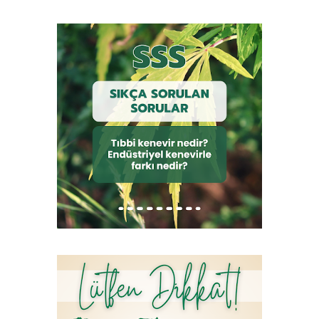
kontrollerde görev alacak personelin niteliklerine yönelik
hükümleri kapsar. Dayanak MADDE 3 – (1) Bu Yönetmelik;
3/6/2011 tarihli ve 639 sayılı Gıda, Tarım ve Hayvancılık
Bakanlığının Teşkilat ve Görevleri Hakkında Kanun Hükmünde
Kararnamenin 28 inci maddesi ile 12/6/1933 tarihli ve 2313 sayılı
Uyuşturucu Maddelerin Murakabesi Hakkında Kanunun 23 üncü
maddesine dayanılarak hazı...