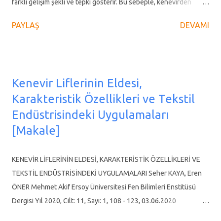
farklı gelişim şekli ve tepki gösterir. Bu sebeple, kenevirden
yararlanma beklentisine göre; farklı ortam ve koşullar altında
PAYLAŞ
DEVAMI
yetiştirmek suretiyle beklenen fayda sağlanmaktadır. Lif amaçlı
(sık yetiştirilen) kenevirde Tetrahidrokannabinol (THC) oranı
düşük kalırken seyrek yetiştirilen, gün ışığını çok alan, hatta ek
ışık kaynağı altında yetiştirilen aynı kenevir genotipinden birkaç
Kenevir Liflerinin Eldesi,
katı oranda THC alınabilmektedir. Tablo 2. Endüstriyel Kenevirin
Karakteristik Özellikleri ve Tekstil
Modern Kullanım Alanları Kenevir üzerine yapılan araştırmalar,
Endüstrisindeki Uygulamaları
yetiştirme tekniği, tekstil sektörü, biyopolimer - biyoplastik ve
çeşit ıslahı konularında yoğunlaşmaktadır. Bugüne kadar
[Makale]
Avrupa’da tescil edilen 69 kenevir çeşidinin yarıya yakını son 10
yılda gerçekleştirilmiştir. Tescil edilen çeşitlerin çoğunluğu
KENEVİR LİFLERİNİN ELDESİ, KARAKTERİSTİK ÖZELLİKLERİ VE
monoik (hermafrodit) çeşitlerdi...
TEKSTİL ENDÜSTRİSİNDEKİ UYGULAMALARI Seher KAYA, Eren
ÖNER Mehmet Akif Ersoy Üniversitesi Fen Bilimleri Enstitüsü
Dergisi Yıl 2020, Cilt: 11, Sayı: 1, 108 - 123, 03.06.2020
https://doi.org/10.29048/makufebed.693406 Derleme Makalesi