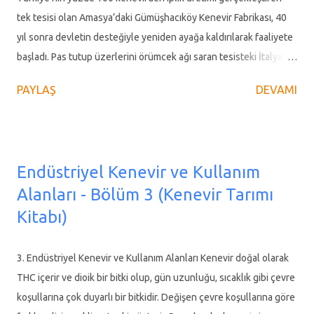
değişebilmektedir. Boy, erkek kenevirlerde dişilere göre daha
tek tesisi olan Amasya’daki Gümüşhacıköy Kenevir Fabrikası, 40
uzundur. İlk gelişme döneminde usareli olan kenevir sapları,
yıl sonra devletin desteğiyle yeniden ayağa kaldırılarak faaliyete
yaşlandıkça odunlaşmaktadır. Sapın kesiti, hipokot...
başladı. Pas tutup üzerlerini örümcek ağı saran tesisteki İtalyan
marka makineler elden geçirilip Orta Karadeniz Kalkınma
PAYLAŞ
DEVAMI
Ajansı’ndan (OKA) sağlanan kaynakla ekonomiye kazandırıldı.
Dönemin en modern tekstil makineleri şalter kapatmıştı 1970
yılında faaliyete başlayan Gümüşhacıköy İp Sicim Urgan Küçük
Sanat Kooperatifi el işçiliği ile kenevir ürünleri üretirken işleri
Endüstriyel Kenevir ve Kullanım
büyüterek 1984 yılında kenevir elyafından ip üretmek amacıyla
Alanları - Bölüm 3 (Kenevir Tarımı
bir fabrika kurdu. Dönemin Tarım ve Köyişleri Bakanının da
Kitabı)
katıldığı törenle açılan fabrikanın ihtiyaç duyduğu kenevir,
Vezirköprü, Hamamözü, Merzifon ve Gümüşhacıköy’den tedarik
ediliyordu. Yörede ekili kenevirlerin işlenmesiyle ilk yıllar adından
3. Endüstriyel Kenevir ve Kullanım Alanları Kenevir doğal olarak
söz ettiren tesiste yüzden fazla kişi istihdam edildi. Ancak
THC içerir ve dioik bir bitki olup, gün uzunluğu, sıcaklık gibi çevre
sonrasında ham maddenin azalması ve sermayesinin yetersizliği
koşullarına çok duyarlı bir bitkidir. Değişen çevre koşullarına göre
ned...