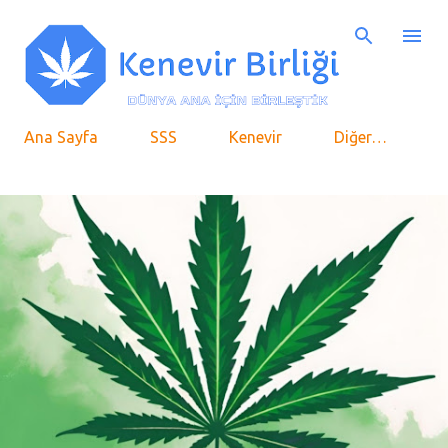
Ana içeriğe atla
Ana Sayfa
SSS
Kenevir
Diğer…