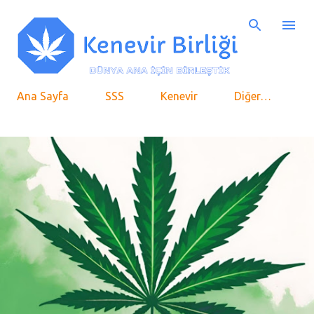
Ana içeriğe atla
Ana Sayfa
SSS
Kenevir
Diğer…