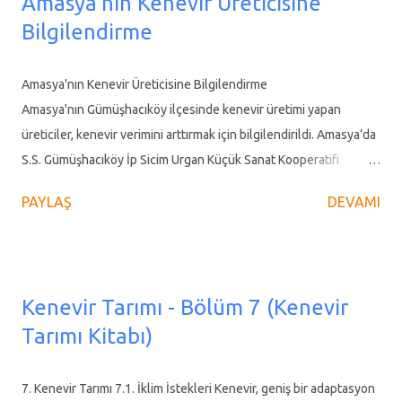
Amasya'nın Kenevir Üreticisine
Bilgilendirme
Amasya'nın Kenevir Üreticisine Bilgilendirme
Amasya'nın Gümüşhacıköy ilçesinde kenevir üretimi yapan
üreticiler, kenevir verimini arttırmak için bilgilendirildi. Amasya’da
S.S. Gümüşhacıköy İp Sicim Urgan Küçük Sanat Kooperatifi
Başkanı Ümit Yetişir, Kenevir Üretimini canlandırmak için üreticileri
PAYLAŞ
DEVAMI
bilgilendirmeye devam ediyor. Başkan Yetişir sosyal medya
hesabından yaptığı paylaşımda şu ifadelere yer verdi. Amasya'nın
Gümüşhacıköy ilçesinde yer alan kendir (kenevir) fabrikası,
Türkiye'de kenevir endüstrisinin yeniden canlandırılması ve
Kenevir Tarımı - Bölüm 7 (Kenevir
geliştirilmesinde kritik bir rol oynuyor. Bu rolü birkaç ana başlık
Tarımı Kitabı)
altında ele alabiliriz: Kenevir Üretimini Canlandırma Fabrika,
kenevir tarımını teşvik eden bir merkez görevi görüyor.
Türkiye'de uzun yıllar boyunca kısıtlamalar ve ekonomik
7. Kenevir Tarımı 7.1. İklim İstekleri Kenevir, geniş bir adaptasyon