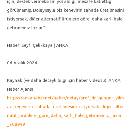
için, destek vermeksizin yol aldığı, mesafe kat ettiği
görülmemiş. Dolayısıyla biz kenevirin sahada üretilmesini
istiyorsak, diğer alternatif ürünlere göre, daha karlı hale
getirmemiz lazım."
Haber: Seyfi Çelikkaya | ANKA
06 Aralık 2024
Kaynak (ve daha detaylı bilgi için haber videosu): ANKA
Haber Ajansı
https://ankahaber.net/haber/detay/prof_dr_gungor_yilm
az_kenevirin_sahada_uretilmesini_istiyorsak_diger_alter
natif_urunlere_gore_daha_karli_hale_getirmemiz_lazim
_208949