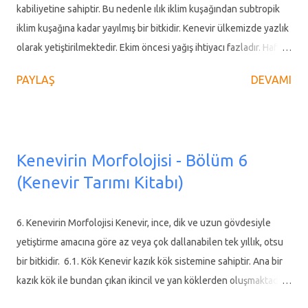
zorluklar nedeniyle unutulmaya yüz tutan kenevir tarımının
kabiliyetine sahiptir. Bu nedenle ılık iklim kuşağından subtropik
yeniden canlanması için çiftçilerle sözleşmeli üretim yapıyor. Bu
iklim kuşağına kadar yayılmış bir bitkidir. Kenevir ülkemizde yazlık
sayede çiftçilere pazarlama ve gelir garantisi sunarak kenevir
olarak yetiştirilmektedir. Ekim öncesi yağış ihtiyacı fazladır. Hafif
ekimin...
donlara karşı dayanıklı olan kenevir, ilkbahar geç donlarına karşı
PAYLAŞ
DEVAMI
hassas olduğundan, -5 °C’den daha düşük sıcaklıklarda zarar
görür. Tohum üretimi için sıfır derecenin altında olmayan asgari
beş aylık ve lif için ise dört aylık bir gelişme periyoduna ihtiyacı
vardır. Karadeniz Bölgesi sahil kuşağı için nisan ayının 10-30
Kenevirin Morfolojisi - Bölüm 6
arasında, İç ve Geçit bölgelerde mart ayı sonunda, nisan başında
(Kenevir Tarımı Kitabı)
ekim gerçekleştirilmelidir. Karadeniz kıyı şeridi gibi nemli olan
bölgelerde rahatlıkla yetiştirilir fakat kurak bölgelerde sulama
yapmak şartıyla yetiştirilebilir. Kenevir bitkisi lif üretimi için 4 aylık,
6. Kenevirin Morfolojisi Kenevir, ince, dik ve uzun gövdesiyle
tohum için ise 5 aylık bir yetişme süresine ihtiyaç duymaktadır,
yetiştirme amacına göre az veya çok dallanabilen tek yıllık, otsu
özellikle Karadeniz gibi yağışlı ve nemli bölgelerimizde iyi bir ...
bir bitkidir. 6.1. Kök Kenevir kazık kök sistemine sahiptir. Ana bir
kazık kök ile bundan çıkan ikincil ve yan köklerden oluşmaktadır.
Kazık kökler uygun nem ve toprak koşulları altında 3 - 4 m