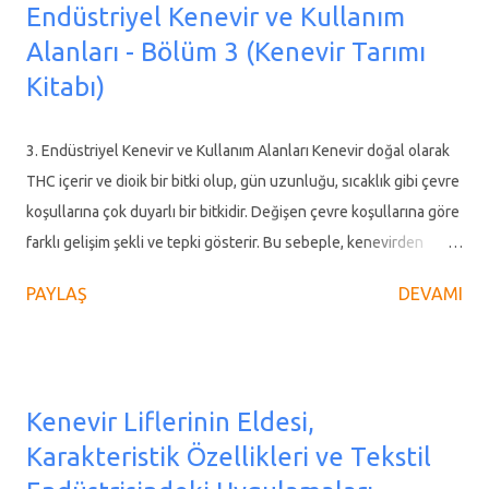
Endüstriyel Kenevir ve Kullanım
büyüterek 1984 yılında kenevir elyafından ip üretmek amacıyla
Alanları - Bölüm 3 (Kenevir Tarımı
bir fabrika kurdu. Dönemin Tarım ve Köyişleri Bakanının da
Kitabı)
katıldığı törenle açılan fabrikanın ihtiyaç duyduğu kenevir,
Vezirköprü, Hamamözü, Merzifon ve Gümüşhacıköy’den tedarik
ediliyordu. Yörede ekili kenevirlerin işlenmesiyle ilk yıllar adından
3. Endüstriyel Kenevir ve Kullanım Alanları Kenevir doğal olarak
söz ettiren tesiste yüzden fazla kişi istihdam edildi. Ancak
THC içerir ve dioik bir bitki olup, gün uzunluğu, sıcaklık gibi çevre
sonrasında ham maddenin azalması ve sermayesinin yetersizliği
koşullarına çok duyarlı bir bitkidir. Değişen çevre koşullarına göre
ned...
farklı gelişim şekli ve tepki gösterir. Bu sebeple, kenevirden
yararlanma beklentisine göre; farklı ortam ve koşullar altında
PAYLAŞ
DEVAMI
yetiştirmek suretiyle beklenen fayda sağlanmaktadır. Lif amaçlı
(sık yetiştirilen) kenevirde Tetrahidrokannabinol (THC) oranı
düşük kalırken seyrek yetiştirilen, gün ışığını çok alan, hatta ek
ışık kaynağı altında yetiştirilen aynı kenevir genotipinden birkaç
Kenevir Liflerinin Eldesi,
katı oranda THC alınabilmektedir. Tablo 2. Endüstriyel Kenevirin
Karakteristik Özellikleri ve Tekstil
Modern Kullanım Alanları Kenevir üzerine yapılan araştırmalar,
yetiştirme tekniği, tekstil sektörü, biyopolimer - biyoplastik ve