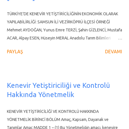
kozmetik ve otomotiv gibi birçok farklı sektörde oldukça geniş bir
kullanım alanı olan kenevir, petrol ve petrokimyanın kullanıldığı
TÜRKİYE’DE KENEVİR YETİŞTİRİCİLİĞİNİN EKONOMİK OLARAK
her alanda alternatif olan, üstün özelliklere sahip bir bitkidir.
YAPILABİLİRLİĞİ: SAMSUN İLİ VEZİRKÖPRÜ İLÇESİ ÖRNEĞİ
Ayrıca k...
Mehmet AYDOĞAN, Yunus Emre TERZİ, Şahin GİZLENCİ, Mustafa
ACAR, Alpay ESEN, Hüseyin MERAL Anadolu Tarım Bilimleri
Dergisi Yıl 2020, Cilt 35, Sayı 1, 35 - 50, 14.02.2020 Araştırma
PAYLAŞ
DEVAMI
Makalesi ÖZ Bu çalışma endüstriyel kenevir yetiştiriciliğinin
ekonomik olarak yapılabilirliğini ortaya koymak amacıyla
yapılmıştır. Araştırmanın ana materyalini Vezirköprü ilçesinde
gayeli olarak seçilen 15 kenevir işletmesinden anket ve mülakat
Kenevir Yetiştiriciliği ve Kontrolü
yoluyla elde edilen veriler oluşturmaktadır. Analizlerde
Hakkında Yönetmelik
kullanılan veriler 2018 - 2019 üretim sezonunu kapsamaktadır.
Kenevir işletmeleri, kenevir üretim amaçlarına göre gruplara
ayrılmış ve birim alandan elde ettikleri kâr açısından
KENEVİR YETİŞTİRİCİLİĞİ VE KONTROLÜ HAKKINDA
karşılaştırılmıştır. Dünya ve Türkiye kenevir ekim alanları ile
YÖNETMELİK BİRİNCİ BÖLÜM Amaç, Kapsam, Dayanak ve
ithalatındaki gelecek dönemli öngörülerin yapılmasında çift üstel
Tanımlar Amaç MADDE 1 – (1) Bu Yönetmeliğin amacı, kenevire