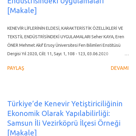
Endüstrisindeki Uygulamaları
çeşit ıslahı konularında yoğunlaşmaktadır. Bugüne kadar
[Makale]
Avrupa’da tescil edilen 69 kenevir çeşidinin yarıya yakını son 10
yılda gerçekleştirilmiştir. Tescil edilen çeşitlerin çoğunluğu
KENEVİR LİFLERİNİN ELDESİ, KARAKTERİSTİK ÖZELLİKLERİ VE
monoik (hermafrodit) çeşitlerdi...
TEKSTİL ENDÜSTRİSİNDEKİ UYGULAMALARI Seher KAYA, Eren
ÖNER Mehmet Akif Ersoy Üniversitesi Fen Bilimleri Enstitüsü
Dergisi Yıl 2020, Cilt: 11, Sayı: 1, 108 - 123, 03.06.2020
https://doi.org/10.29048/makufebed.693406 Derleme Makalesi
PAYLAŞ
DEVAMI
ÖZ Kenevir, yenilenebilir ve sürdürülebilir karakterde ve çok
amaçlı bir ürün olması sebebiyle bilimsel, sektörel ve ekonomik
yönlerden günden güne önem kazanan bir malzeme olmaktadır.
Esasında kenevir bitkisi insanlık tarihi boyunca kullanılmış en eski
Türkiye’de Kenevir Yetiştiriciliğinin
lif bitkilerinden birisidir. Buna karşın kenevir üretimi, esrar
Ekonomik Olarak Yapılabilirliği:
eldesinde kullanılabilmesi ve zamanla sentetik liflerin
Samsun İli Vezirköprü İlçesi Örneği
yaygınlaşması sebebiyle küresel anlamda gerilemiş ve ülkemizde
ise bitme noktasına gelmiştir. Tekstil, ilaç, kâğıt, biyoyakıt,
[Makale]