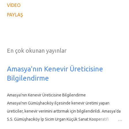
VIDEO
Konuyla ilgili Diğer Haber:
PAYLAŞ
https://www.kenevirbirligi.com/2024/12/saglikta-
doganin-gucu-tibbi-ve-aromatik-bitkiler-paneli.html
En çok okunan yayınlar
Amasya'nın Kenevir Üreticisine
Bilgilendirme
Amasya'nın Kenevir Üreticisine Bilgilendirme
Amasya'nın Gümüşhacıköy ilçesinde kenevir üretimi yapan
üreticiler, kenevir verimini arttırmak için bilgilendirildi. Amasya’da
S.S. Gümüşhacıköy İp Sicim Urgan Küçük Sanat Kooperatifi
Başkanı Ümit Yetişir, Kenevir Üretimini canlandırmak için üreticileri