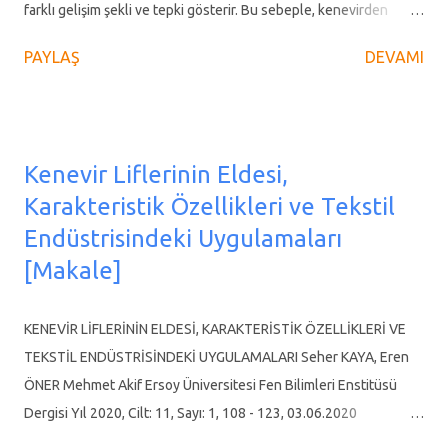
ned...
farklı gelişim şekli ve tepki gösterir. Bu sebeple, kenevirden
yararlanma beklentisine göre; farklı ortam ve koşullar altında
PAYLAŞ
DEVAMI
yetiştirmek suretiyle beklenen fayda sağlanmaktadır. Lif amaçlı
(sık yetiştirilen) kenevirde Tetrahidrokannabinol (THC) oranı
düşük kalırken seyrek yetiştirilen, gün ışığını çok alan, hatta ek
ışık kaynağı altında yetiştirilen aynı kenevir genotipinden birkaç
Kenevir Liflerinin Eldesi,
katı oranda THC alınabilmektedir. Tablo 2. Endüstriyel Kenevirin
Karakteristik Özellikleri ve Tekstil
Modern Kullanım Alanları Kenevir üzerine yapılan araştırmalar,
Endüstrisindeki Uygulamaları
yetiştirme tekniği, tekstil sektörü, biyopolimer - biyoplastik ve
çeşit ıslahı konularında yoğunlaşmaktadır. Bugüne kadar
[Makale]
Avrupa’da tescil edilen 69 kenevir çeşidinin yarıya yakını son 10
yılda gerçekleştirilmiştir. Tescil edilen çeşitlerin çoğunluğu
KENEVİR LİFLERİNİN ELDESİ, KARAKTERİSTİK ÖZELLİKLERİ VE
monoik (hermafrodit) çeşitlerdi...
TEKSTİL ENDÜSTRİSİNDEKİ UYGULAMALARI Seher KAYA, Eren
ÖNER Mehmet Akif Ersoy Üniversitesi Fen Bilimleri Enstitüsü
Dergisi Yıl 2020, Cilt: 11, Sayı: 1, 108 - 123, 03.06.2020
https://doi.org/10.29048/makufebed.693406 Derleme Makalesi