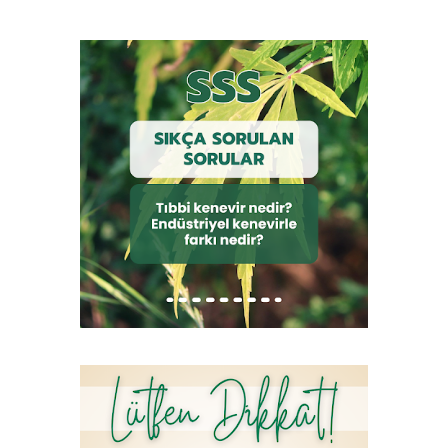
kontrollerde görev alacak personelin niteliklerine yönelik
hükümleri kapsar. Dayanak MADDE 3 – (1) Bu Yönetmelik;
3/6/2011 tarihli ve 639 sayılı Gıda, Tarım ve Hayvancılık
Bakanlığının Teşkilat ve Görevleri Hakkında Kanun Hükmünde
Kararnamenin 28 inci maddesi ile 12/6/1933 tarihli ve 2313 sayılı
Uyuşturucu Maddelerin Murakabesi Hakkında Kanunun 23 üncü
maddesine dayanılarak hazı...