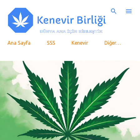
Ana içeriğe atla
Ana Sayfa
SSS
Kenevir
Diğer…