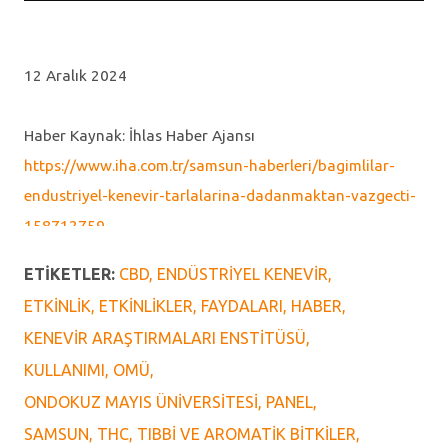
12 Aralık 2024
Haber Kaynak: İhlas Haber Ajansı
https://www.iha.com.tr/samsun-haberleri/bagimlilar-
endustriyel-kenevir-tarlalarina-dadanmaktan-vazgecti-
158712759
ETIKETLER:
CBD
ENDÜSTRIYEL KENEVIR
Fotoğraf Kaynak: Samsun Büyükşehir Belediyesi
ETKINLIK
ETKINLIKLER
FAYDALARI
HABER
https://samsun.bel.tr/haberler/tibbi-ve-aromatik-bitkiler-
KENEVIR ARAŞTIRMALARI ENSTITÜSÜ
paneli-duzenlendi
KULLANIMI
OMÜ
ONDOKUZ MAYIS ÜNIVERSITESI
PANEL
Video Kaynak: İHA / Haberler.com
SAMSUN
THC
TIBBI VE AROMATIK BITKILER
https://www.dailymotion.com/video/x9aoioc