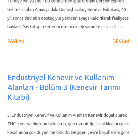
çapı 4-20 mm arasında, uzunluğu ise 1-6 m arasında
Türkiye’nin yüzde 100 kenevirden iplik üretimi gerçekleştiren
değişebilmektedir. Boy, erkek kenevirlerde dişilere göre daha
tek tesisi olan Amasya’daki Gümüşhacıköy Kenevir Fabrikası, 40
uzundur. İlk gelişme döneminde usareli olan kenevir sapları,
yıl sonra devletin desteğiyle yeniden ayağa kaldırılarak faaliyete
yaşlandıkça odunlaşmaktadır. Sapın kesiti, hipokot...
başladı. Pas tutup üzerlerini örümcek ağı saran tesisteki İtalyan
marka makineler elden geçirilip Orta Karadeniz Kalkınma
PAYLAŞ
DEVAMI
Ajansı’ndan (OKA) sağlanan kaynakla ekonomiye kazandırıldı.
Dönemin en modern tekstil makineleri şalter kapatmıştı 1970
yılında faaliyete başlayan Gümüşhacıköy İp Sicim Urgan Küçük
Sanat Kooperatifi el işçiliği ile kenevir ürünleri üretirken işleri
Endüstriyel Kenevir ve Kullanım
büyüterek 1984 yılında kenevir elyafından ip üretmek amacıyla
Alanları - Bölüm 3 (Kenevir Tarımı
bir fabrika kurdu. Dönemin Tarım ve Köyişleri Bakanının da
Kitabı)
katıldığı törenle açılan fabrikanın ihtiyaç duyduğu kenevir,
Vezirköprü, Hamamözü, Merzifon ve Gümüşhacıköy’den tedarik
ediliyordu. Yörede ekili kenevirlerin işlenmesiyle ilk yıllar adından
3. Endüstriyel Kenevir ve Kullanım Alanları Kenevir doğal olarak
söz ettiren tesiste yüzden fazla kişi istihdam edildi. Ancak
THC içerir ve dioik bir bitki olup, gün uzunluğu, sıcaklık gibi çevre
sonrasında ham maddenin azalması ve sermayesinin yetersizliği
koşullarına çok duyarlı bir bitkidir. Değişen çevre koşullarına göre